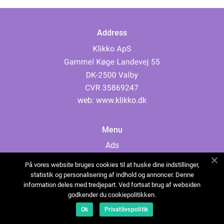
Address
web:
www.klikko.dk
Menu
Ads
About Us
På vores website bruges cookies til at huske dine indstillinger,
Cookies
statistik og personalisering af indhold og annoncer. Denne
information deles med tredjepart. Ved fortsat brug af websiden
Contact
godkender du cookiepolitikken.
Sitemap
Ok
Privatlivspolitik